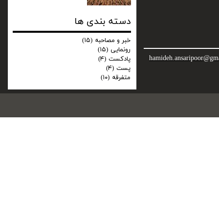
دسته بندی ها
خبر و مصاحبه
(۱۵)
رونمایی
(۱۵)
hamideh.ansaripoor@gm
پادکست
(۴)
پست
(۴)
متفرقه
(۱۰)