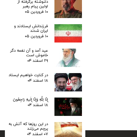
دلنوشته برگرفته از
اولین پیام رهبر
۱۰ فروردین ۰۵
فرزندانش ایستادند و
ایران شدند
۱۰ فروردین ۰۵
عید آمد و آن نغمه دگر
خاموش است
۲۹ اسفند ۰۴
در کنارت خواهیم ایستاد
۱۸ اسفند ۰۴
إِنّا لِلّهِ وَإِنّا إِلَیهِ رَاجِعُونَ
۱۸ اسفند ۰۴
در این روزها که آتش به
پرچم می‌زنند
۰۷ اسفند ۰۴