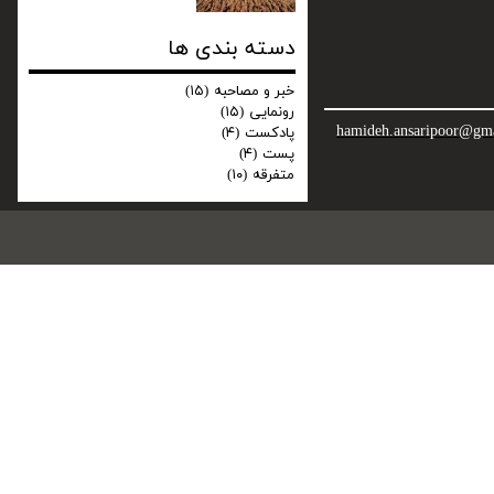
دسته بندی ها
خبر و مصاحبه
(۱۵)
رونمایی
(۱۵)
hamideh.ansaripoor@gm
پادکست
(۴)
پست
(۴)
متفرقه
(۱۰)