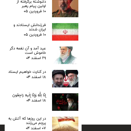
دلنوشته برگرفته از
اولین پیام رهبر
۱۰ فروردین ۰۵
فرزندانش ایستادند و
ایران شدند
۱۰ فروردین ۰۵
عید آمد و آن نغمه دگر
خاموش است
۲۹ اسفند ۰۴
در کنارت خواهیم ایستاد
۱۸ اسفند ۰۴
إِنّا لِلّهِ وَإِنّا إِلَیهِ رَاجِعُونَ
۱۸ اسفند ۰۴
در این روزها که آتش به
پرچم می‌زنند
۰۷ اسفند ۰۴