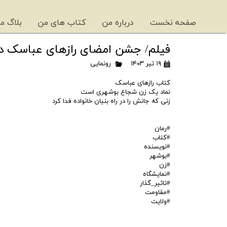
صفحه نخست
درباره من
کتاب های من
بلاگ م
فیلم/ جشن امضای رازهای عباسک در
۱۹ تیر ۱۴۰۳
رونمایی
کتاب رازهای عباسک
نماد یک زن شجاع بوشهری است
زنی که جانش را در راه بنیان خانواده فدا کرد
#رمان
#کتاب
#نویسنده
#بوشهر
#زن
#نمایشگاه
#تاثیر_گذار
#مقاومت
#ولایت