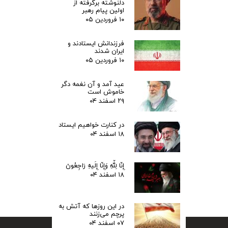
دلنوشته برگرفته از
اولین پیام رهبر
۱۰ فروردین ۰۵
فرزندانش ایستادند و
ایران شدند
۱۰ فروردین ۰۵
عید آمد و آن نغمه دگر
خاموش است
۲۹ اسفند ۰۴
در کنارت خواهیم ایستاد
۱۸ اسفند ۰۴
إِنّا لِلّهِ وَإِنّا إِلَیهِ رَاجِعُونَ
۱۸ اسفند ۰۴
در این روزها که آتش به
پرچم می‌زنند
۰۷ اسفند ۰۴